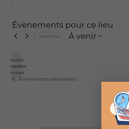
Évènements pour ce lieu
À venir
Aujourd’hui
Sélectionnez
une
Aucun
date.
résultat
Notice
trouvé.
Évènements
précédents