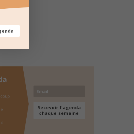
agenda
da
 coup
Recevoir l'agenda
de
chaque semaine
ut