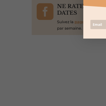

NE RATEZ PAS 
DATES
Suivez la
page Facebook
par semaine.