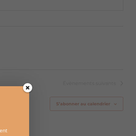
Évènements
suivants
S’abonner au calendrier
ent