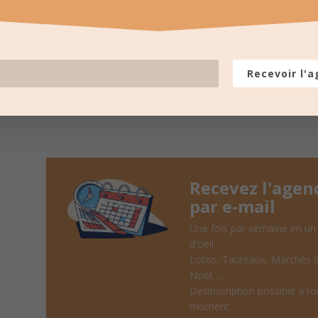
LES PROCHAINES
pour recevoir un résumé une fois
Recevoir l'
Recevez l'agen
par e-mail
Une fois par semaine en un
d'oeil
Lotos, Taureaux, Marchés 
Noël, ...
Désinscription possible à to
moment