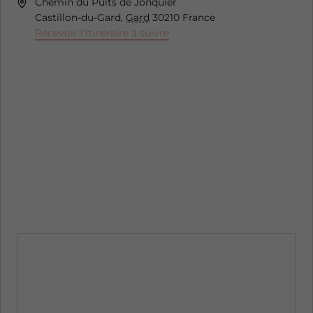
Adresse
Chemin du Puits de Jonquier
Castillon-du-Gard
,
Gard
30210
France
Recevoir l’Itinéraire à suivre