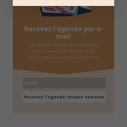
Recevez l'agenda par e-
mail
Une fois par semaine en un coup d'oeil
Lotos, Taureaux, Marchés de Noël, ...
Désinscription possible à tout moment
Recevoir l'agenda chaque semaine