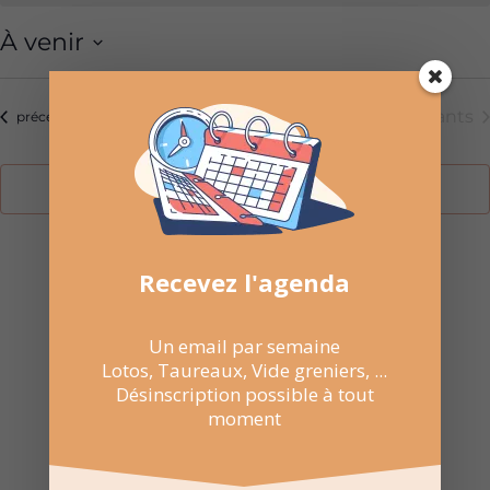
À venir
Sélectionnez
une
Aujourd’hui
Évèneme
suivants
Évènements
précédents
date.
S’abonner au calendrier
Recevez l'agenda

NE RATEZ PAS
Un email par semaine
Lotos, Taureaux, Vide greniers, ...
LES
Désinscription possible à tout
PROCHAINES
moment
DATES