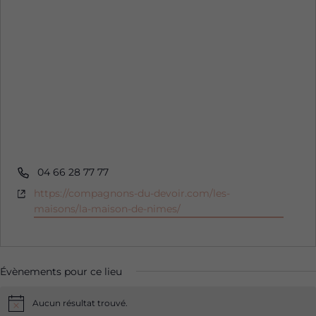
Téléphone
04 66 28 77 77
Site
https://compagnons-du-devoir.com/les-
web
maisons/la-maison-de-nimes/
Évènements pour ce lieu
Aucun résultat trouvé.
Notice