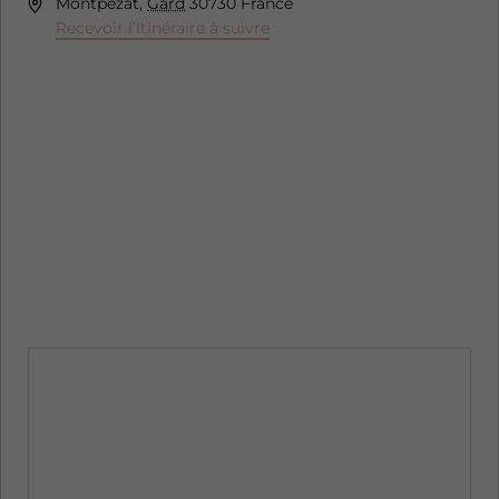
Adresse
Montpezat
,
Gard
30730
France
Recevoir l’Itinéraire à suivre