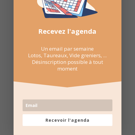

NE RATEZ PAS
LES
PROCHAINES
DATES
Recevez l'agenda
Suivez la
page Facebook
Un email par semaine
pour recevoir un résumé
Lotos, Taureaux, Vide greniers, ...
une fois par semaine.
Désinscription possible à tout
moment
Recevoir l'agenda