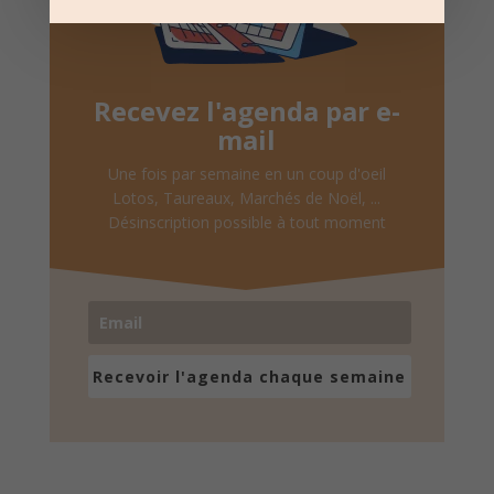
Recevez l'agenda par e-
mail
Une fois par semaine en un coup d'oeil
Lotos, Taureaux, Marchés de Noël, ...
Désinscription possible à tout moment
Recevoir l'agenda chaque semaine