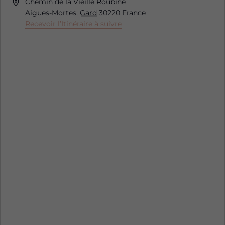
Adresse
Chemin de la Vieille Roubine
Aigues-Mortes
,
Gard
30220
France
Recevoir l’Itinéraire à suivre