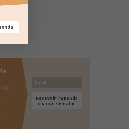
agenda
da
 coup
Recevoir l'agenda
de
chaque semaine
ut