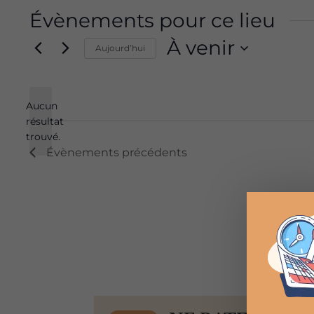
Évènements pour ce lieu
À venir
Aujourd’hui
Sélectionnez
une
Aucun
date.
résultat
Notice
trouvé.
Évènements
précédents