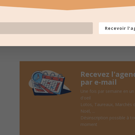
LES PROCHAINES
pour recevoir un résumé une fois
Recevoir l'
Recevez l'agen
par e-mail
Une fois par semaine en un
d'oeil
Lotos, Taureaux, Marchés 
Noël, ...
Désinscription possible à to
moment