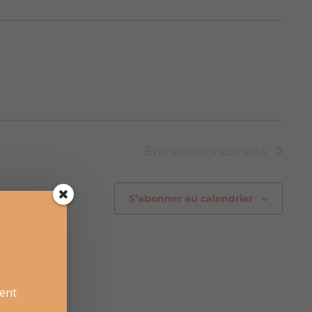
Évènements
suivants
S’abonner au calendrier
ent