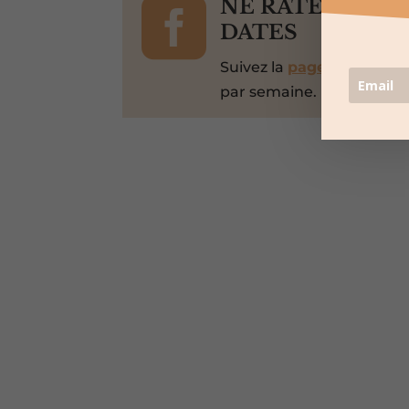

NE RATEZ PAS 
DATES
Suivez la
page Facebook
par semaine.