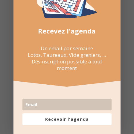

NE RATEZ PAS
LES
PROCHAINES
DATES
Recevez l'agenda
Suivez la
page Facebook
Un email par semaine
pour recevoir un résumé
Lotos, Taureaux, Vide greniers, ...
une fois par semaine.
Désinscription possible à tout
moment
Recevoir l'agenda