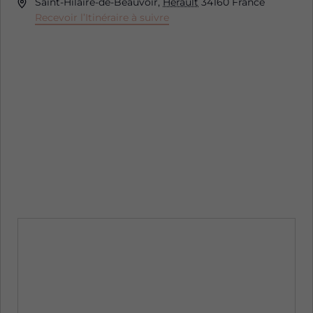
Adresse
Saint-Hilaire-de-Beauvoir
,
Hérault
34160
France
Recevoir l’Itinéraire à suivre