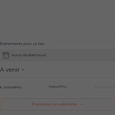
Évènements pour ce lieu
Aucun résultat trouvé.
Notice
À venir
Sélectionnez
une
Aujourd’hui
Évèneme
suivants
Évènements
précédents
date.
S’abonner au calendrier