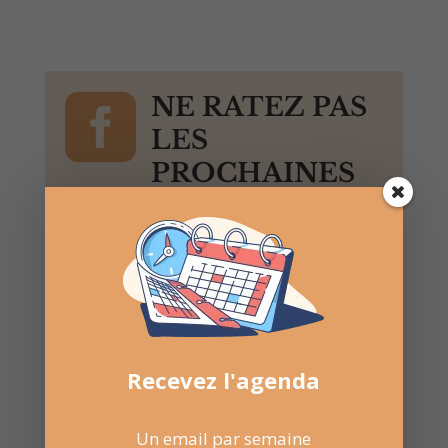

NE RATEZ PAS
LES
PROCHAINES
DATES
Suivez la
page Facebook
pour recevoir un résumé
une fois par semaine.
Recevez l'agenda
Un email par semaine