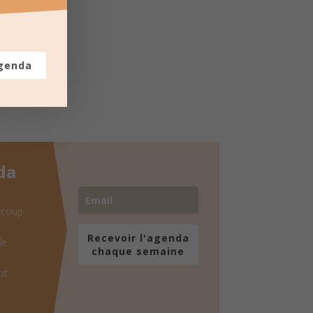
agenda
da
 coup
Recevoir l'agenda
de
chaque semaine
ut