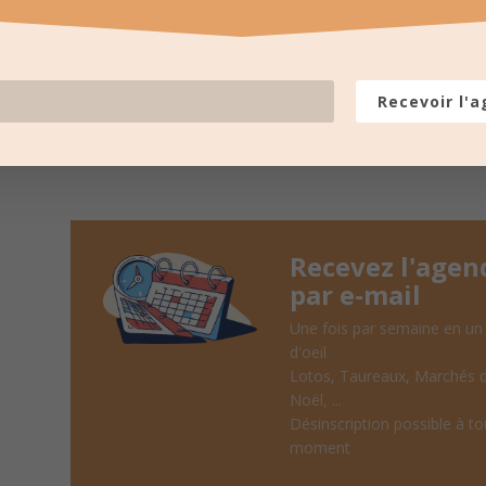
LES PROCHAINES
pour recevoir un résumé une fois
Recevoir l'
Recevez l'agen
par e-mail
Une fois par semaine en un
d'oeil
Lotos, Taureaux, Marchés 
Noël, ...
Désinscription possible à to
moment