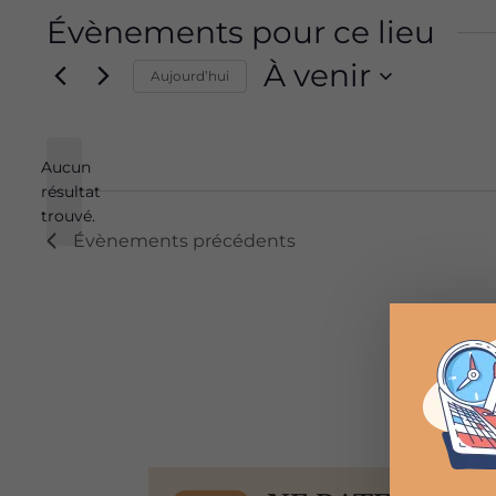
Évènements pour ce lieu
À venir
Aujourd’hui
Sélectionnez
une
Aucun
date.
résultat
Notice
trouvé.
Évènements
précédents