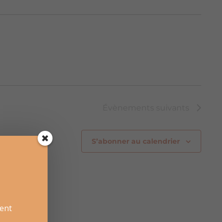
Évènements
suivants
S’abonner au calendrier
ent