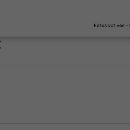
Fêtes votives –
C