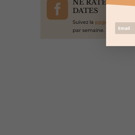

NE RATEZ PAS 
DATES
Suivez la
page Facebook
par semaine.