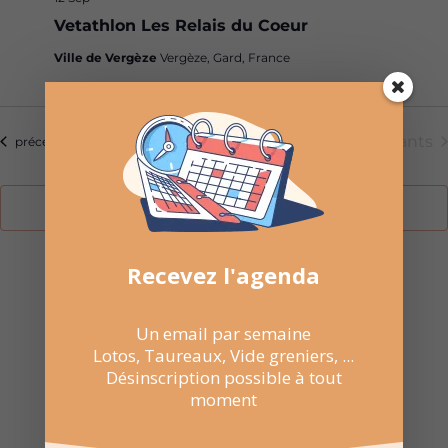
Vetathlon Les Relais du Coeur
Ville de Vergèze
Vergèze, Gard, France
Aujourd’hui
Évèneme
suivants
Évènements
précédents
S’abonner au calendrier
Recevez l'agenda
Un email par semaine

NE RATEZ PAS
Lotos, Taureaux, Vide greniers, ...
LES
Désinscription possible à tout
moment
PROCHAINES
DATES