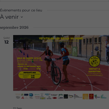
Évènements pour ce lieu
À venir
Sélectionnez
septembre 2026
une
date.
SAM
12
12 Sep