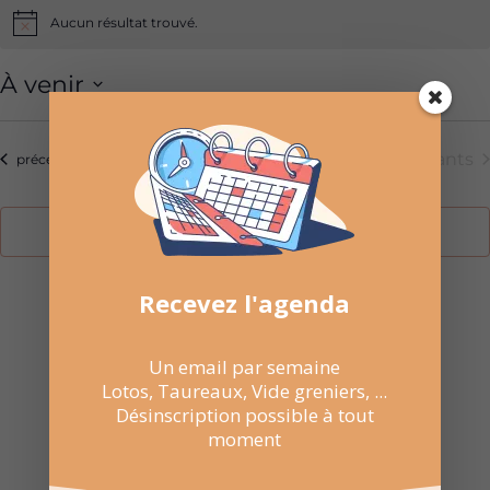
Aucun résultat trouvé.
Notice
À venir
Sélectionnez
une
Aujourd’hui
Évèneme
suivants
Évènements
précédents
date.
S’abonner au calendrier
Recevez l'agenda
Un email par semaine

NE RATEZ PAS
Lotos, Taureaux, Vide greniers, ...
LES
Désinscription possible à tout
moment
PROCHAINES