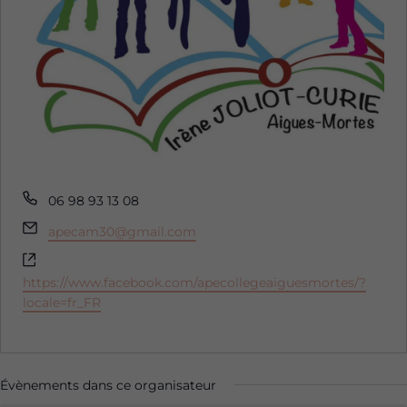
Téléphone
06 98 93 13 08
Email
apecam30@gmail.com
Site
web
https://www.facebook.com/apecollegeaiguesmortes/?
locale=fr_FR
Évènements dans ce organisateur