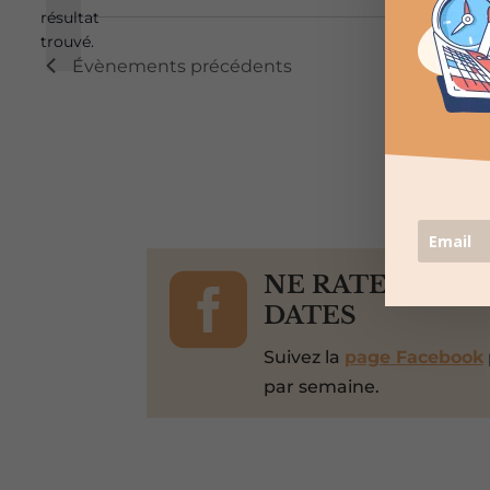
résultat
Notice
trouvé.
Évènements
précédents

NE RATEZ PAS 
DATES
Suivez la
page Facebook
par semaine.