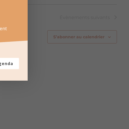
Évènements
suivants
ent
S’abonner au calendrier
agenda