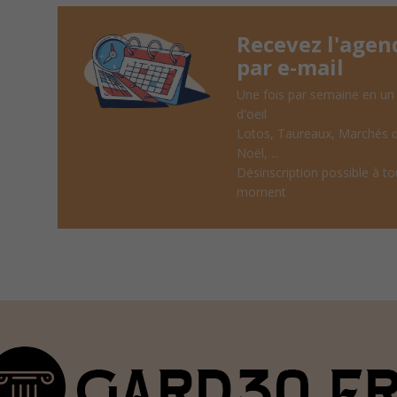
Recevez l'agen
par e-mail
Une fois par semaine en un
d'oeil
Lotos, Taureaux, Marchés 
Noël, ...
Désinscription possible à to
moment