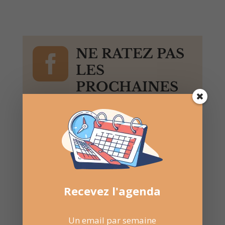

NE RATEZ PAS
LES
PROCHAINES
DATES
Suivez la
page Facebook
pour recevoir un résumé
une fois par semaine.
Recevez l'agenda
Un email par semaine