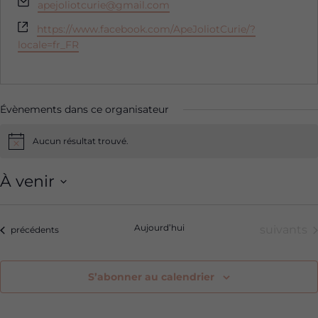
Email
apejoliotcurie@gmail.com
Site
https://www.facebook.com/ApeJoliotCurie/?
web
locale=fr_FR
Évènements dans ce organisateur
Aucun résultat trouvé.
Notice
À venir
Sélectionnez
une
Aujourd’hui
Évèneme
suivants
Évènements
précédents
date.
S’abonner au calendrier