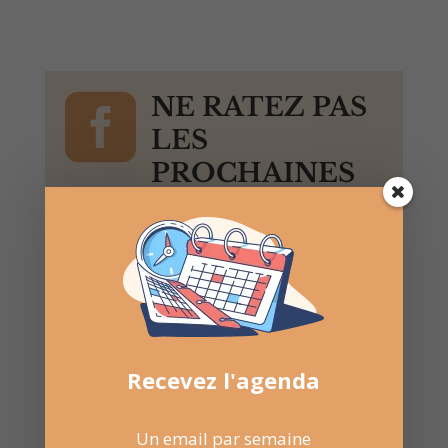

NE RATEZ PAS
LES
PROCHAINES
DATES
Suivez la
page Facebook
pour recevoir un résumé
une fois par semaine.
Recevez l'agenda
Un email par semaine