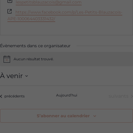
Email
lespetitsblauzacois@gmail.com
Site
https://www.facebook.com/p/Les-Petits-Blauzacois-
web
APE-100064403331432/
Évènements dans ce organisateur
Aucun résultat trouvé.
Notice
À venir
Sélectionnez
une
Aujourd’hui
Évèneme
suivants
Évènements
précédents
date.
S’abonner au calendrier