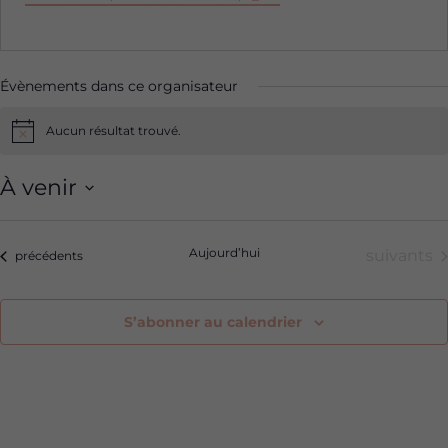
Évènements dans ce organisateur
Aucun résultat trouvé.
Notice
À venir
Sélectionnez
une
Aujourd’hui
Évèneme
suivants
Évènements
précédents
date.
S’abonner au calendrier