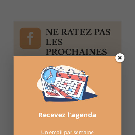

NE RATEZ PAS
LES
PROCHAINES
DATES
Suivez la
page Facebook
pour recevoir un résumé
une fois par semaine.
Recevez l'agenda
Un email par semaine