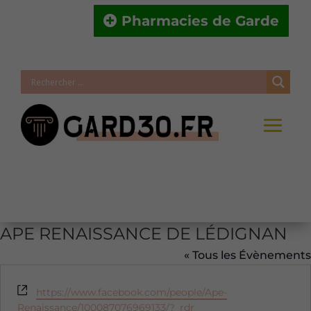
Pharmacies de Garde
APE RENAISSANCE DE LÉDIGNAN
« Tous les Évènements
Site
https://www.facebook.com/people/Ape-
web
Renaissance/100087076969133/?_rdr