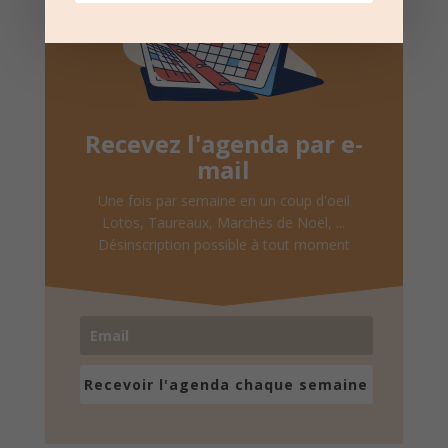
Recevez l'agenda par e-
mail
Une fois par semaine en un coup d'oeil
Lotos, Taureaux, Marchés de Noël, ...
Désinscription possible à tout moment
Recevoir l'agenda chaque semaine