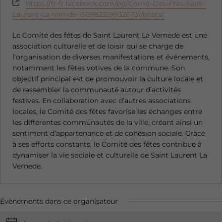
Site
https://fr-fr.facebook.com/pg/Comit-Des-Ftes-Saint-
web
Laurent-La-Vernde-1509822199326731/posts/
Le Comité des fêtes de
Saint Laurent La Vernede
est une
association culturelle et de loisir qui se charge de
l’organisation de diverses manifestations et événements,
notamment les
fêtes votives
de la commune. Son
objectif principal est de promouvoir la culture locale et
de rassembler la communauté autour d’activités
festives. En collaboration avec d’autres associations
locales, le Comité des fêtes favorise les échanges entre
les différentes communautés de la ville, créant ainsi un
sentiment d’appartenance et de cohésion sociale. Grâce
à ses efforts constants, le Comité des fêtes contribue à
dynamiser la vie sociale et culturelle de Saint Laurent La
Vernede.
Évènements dans ce organisateur