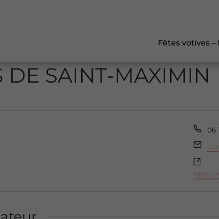
Fêtes votives –
 DE SAINT-MAXIMIN
Tél
06 
Ema
co
Site
web
https:
ateur