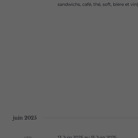
sandwichs, café, thé, soft, bière et v
juin 2025
13 Juin 2025
au
15 Juin 2025
VEN