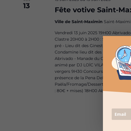
13
Fête votive Saint-Ma
Ville de Saint-Maximin
Saint-Maximi
Vendredi 13 juin 2025 19H00 Abrivado
Clastre 20H00 à 2H00 : Soirée animé
pré - Lieu dit des Ginestières 10H3
Condamine lieu dit des Ginestières 1
Abrivado - Manade du Gardon 21H00 T
animé par DJ LOÏC VILAR & DJ KRYS 
vergers 9H30 Concours de belote (pr
présence de la Pena Del Castillo 13H0
Paëla/Fromage/Dessert/Café/Vin offer
: 80€ + mises) 18H00 Abrivado - Ma