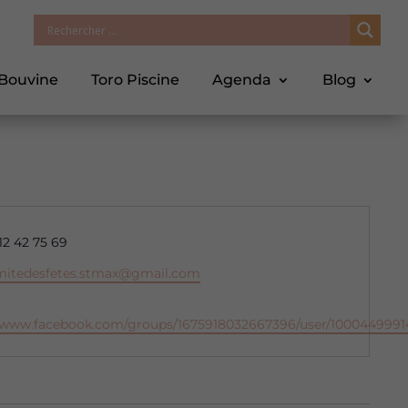
 Bouvine
Toro Piscine
Agenda
Blog
éphone
12 42 75 69
il
mitedesfetes.stmax@gmail.com
//www.facebook.com/groups/1675918032667396/user/1000449991