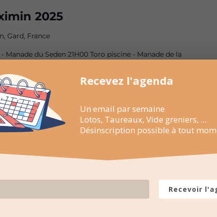
ximin 2025
n, Gard, France
 - Manade du Seden 21H00 Toro piscine - Manade de la
 par DJ LOIC Samedi 14 juin 2025 09H30 Petit déjeuner au
0 LONGUE Manade du Gardon Départ chemin de la
Recevez l'agenda
5H00 Concours de pétanque (prix : 80€ + mises) 19H00
oro Piscine - Manade de la Clastre 20H00 à 2H00 : Soirée
Un email par semaine
GALINDO Dimanche 15 juin 2025 9H00 Petit déjeuner aux
Lotos, Taureaux, Vide greniers, ...
ix : 50€ + mises) 11H00 Abrivado - Manade du Gardon En
Désinscription possible à tout mom
0 Repas «La traditionnelle Paëlla»
t (cuisiné par le comité) 15H00 Concours de pétanque (prix
nade du Gardon 20H00 Closing
Recevoir l'