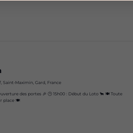
n
, Saint-Maximin, Gard, France
verture des portes 🎉 🕒 15h00 : Début du Loto 🐂 🍽️ Toute
r place 🍽️