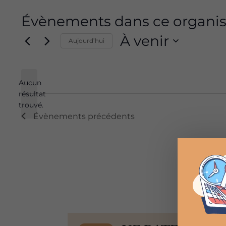
Évènements dans ce organis
À venir
Aujourd’hui
Sélectionnez
une
Aucun
date.
résultat
Notice
trouvé.
Évènements
précédents