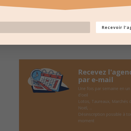
LES PROCHAINES
pour recevoir un résumé une fois
Recevoir l'
Recevez l'agen
par e-mail
Une fois par semaine en un
d'oeil
Lotos, Taureaux, Marchés 
Noël, ...
Désinscription possible à to
moment