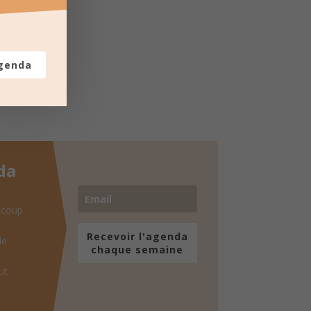
agenda
da
 coup
Recevoir l'agenda
de
chaque semaine
ut