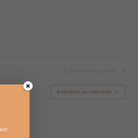
Évènements
suivants
S’abonner au calendrier
ent