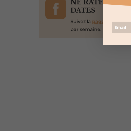

NE RATEZ PAS 
DATES
Suivez la
page Facebook
par semaine.