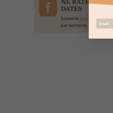

NE RATEZ PAS 
DATES
Suivez la
page Facebook
par semaine.