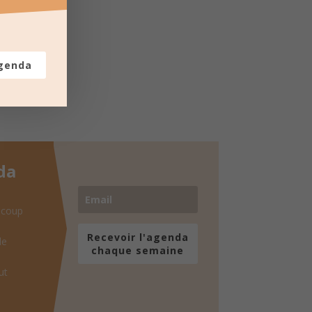
agenda
da
 coup
Recevoir l'agenda
de
chaque semaine
ut