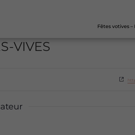
Fêtes votives –
S-VIVES
Sit
htt
we
ateur