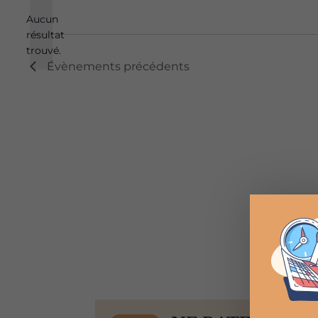
une
Aucun
date.
résultat
Notice
trouvé.
Évènements
précédents