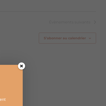
Évènements
suivants
S’abonner au calendrier
ent