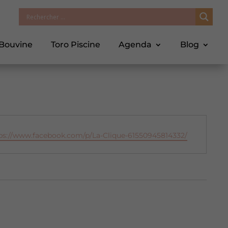
 Bouvine
Toro Piscine
Agenda
Blog
e
ps://www.facebook.com/p/La-Clique-61550945814332/
b