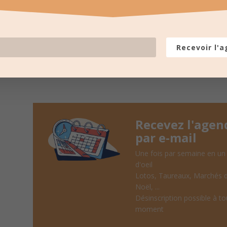
LES PROCHAINES
pour recevoir un résumé une fois
Recevoir l'
Recevez l'agen
par e-mail
Une fois par semaine en un
d'oeil
Lotos, Taureaux, Marchés 
Noël, ...
Désinscription possible à to
moment