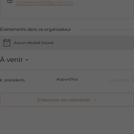
Email
lestrekeuses30@gmail.com
Évènements dans ce organisateur
Aucun résultat trouvé.
Notice
À venir
Sélectionnez
une
Aujourd’hui
Évèneme
suivants
Évènements
précédents
date.
S’abonner au calendrier