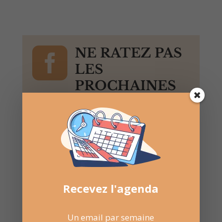

NE RATEZ PAS
LES
PROCHAINES
DATES
Suivez la
page Facebook
pour recevoir un résumé
une fois par semaine.
Recevez l'agenda
Un email par semaine