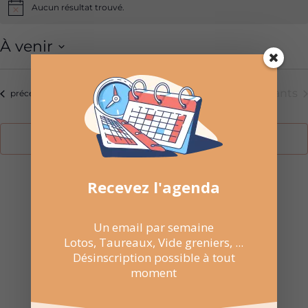
Aucun résultat trouvé.
Notice
À venir
Sélectionnez
une
Aujourd’hui
Évèneme
suivants
Évènements
précédents
date.
S’abonner au calendrier
Recevez l'agenda
Un email par semaine

NE RATEZ PAS
Lotos, Taureaux, Vide greniers, ...
LES
Désinscription possible à tout
moment
PROCHAINES
DATES