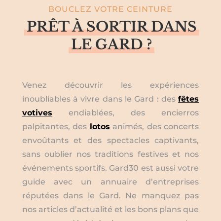
BOUCLEZ VOTRE CEINTURE
N
7 Août
au
10 Août
AOÛT
9
PRÊT À SORTIR DANS
T
Fête votive Uzès
S
Ville d'Uzès
Uzès
LE GARD ?
8 Août
au
16 Août
AOÛT
9
Fête votive de Lansargues
Venez découvrir les expériences
Lansargues
Saint-Aunès
inoubliables à vivre dans le Gard : des
fêtes
votives
endiablées, des encierros
21:00
au
23:30
AOÛT
10
Toro piscine au Grau-du-Roi
palpitantes, des
lotos
animés, des concerts
Arènes du Grau du Roi
Route d'Aigues Mortes, Le
envoûtants et des spectacles captivants,
Grau-du-Roi
sans oublier nos traditions festives et nos
événements sportifs. Gard30 est aussi votre
21:30
au
23:30
AOÛT
10
guide avec un annuaire d’entreprises
Toro piscine à Sommières
réputées dans le Gard. Ne manquez pas
Arènes de Sommières
Allée Frédéric Mistral,
Sommières
nos articles d’actualité et les bons plans que