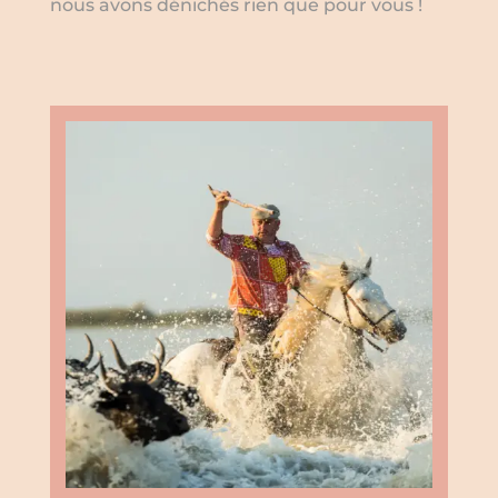
nous avons dénichés rien que pour vous !
11 Août
au
16 Août
AOÛT
11
Fête votive Les Plantiers
Ville Les Plantiers
Les Plantiers
19:00
au
23:30
AOÛT
11
Toro piscine à Quissac
Mas du Sire - Quissac
Mas du Sire, Quissac
12 Août
au
16 Août
AOÛT
12
Féria de Quissac
Ville de Quissac
Quissac
12 Août
au
16 Août
AOÛT
12
Fête votive Aubais
Ville de Aubais
Aubais
12 Août
au
16 Août
AOÛT
12
Fête votive Fourques 2026