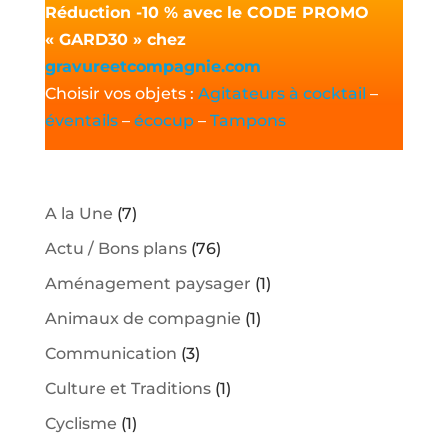
Réduction -10 % avec le CODE PROMO
« GARD30 » chez
gravureetcompagnie.com
Choisir vos objets :
Agitateurs à cocktail
–
éventails
–
écocup
–
Tampons
A la Une
(7)
Actu / Bons plans
(76)
Aménagement paysager
(1)
Animaux de compagnie
(1)
Communication
(3)
Culture et Traditions
(1)
Cyclisme
(1)