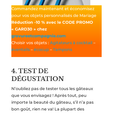
Commandez maintenant et économisez
pour vos objets personnalisés de Mariage
Réduction -10 % avec le CODE PROMO
« GARD30 » chez
gravureetcompagnie.com
Choisir vos objets :
Agitateurs à cocktail
–
éventails
–
écocup
–
Tampons
4. TEST DE
DÉGUSTATION
N’oubliez pas de tester tous les gâteaux
que vous envisagez ! Après tout, peu
importe la beauté du gâteau, s’il n’a pas
bon goût, rien ne va! La plupart des