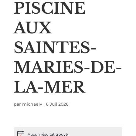
PISCINE
AUX
SAINTES-
MARIES-DE-
LA-MER
par
michaelv
|
6 Juil 2026
ÉVÈNEMENTS
Aucun résultat trouvé.