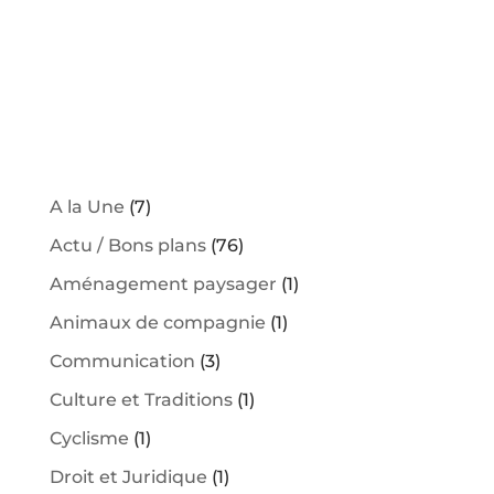
d
D
M
a
E
E
V
N
t
U
T
e
E
S
É
V
È
A la Une
(7)
N
E
Actu / Bons plans
(76)
M
Aménagement paysager
(1)
E
N
Animaux de compagnie
(1)
T
S
Communication
(3)
Culture et Traditions
(1)
Cyclisme
(1)
Droit et Juridique
(1)