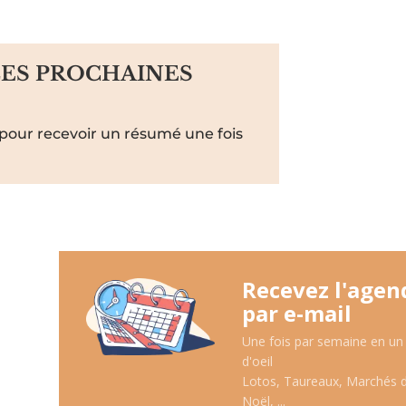
LES PROCHAINES
pour recevoir un résumé une fois
Recevez l'agen
par e-mail
Une fois par semaine en un
d'oeil
Lotos, Taureaux, Marchés 
Noël, ...