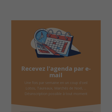
Recevez l'agenda par e-
mail
Une fois par semaine en un coup d'oeil
Lotos, Taureaux, Marchés de Noël, ...
Désinscription possible à tout moment