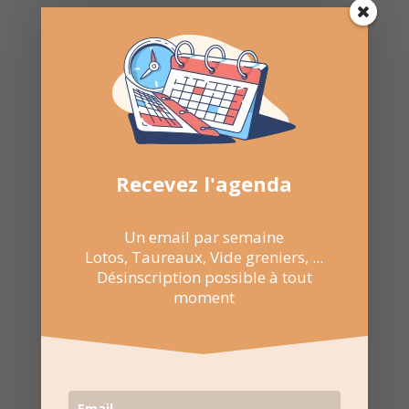

Partager sur Facebook

Envoyer par WhatsApp

Envoyer par E-mail
Recevez l'agenda

NE RATEZ
Un email par semaine
Lotos, Taureaux, Vide greniers, ...
PAS LES
Désinscription possible à tout
PROCHAINES
moment
DATES
Suivez la
page Facebook
pour recevoir un résumé