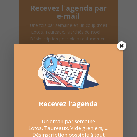
Recevez l'agenda par
e-mail
Une fois par semaine en un coup d'oeil
Lotos, Taureaux, Marchés de Noël, ...
Désinscription possible à tout moment
Recevoir l'agenda chaque
semaine
Recevez l'agenda
Un email par semaine
Nombre de consultations :
858
Lotos, Taureaux, Vide greniers, ...
Désinscription possible à tout